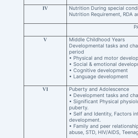
Nutrition During special cond
IV
Nutrition Requirement, RDA a
P
Middle Childhood Years
V
Developmental tasks and char
period
• Physical and motor develo
• Social & emotional develo
• Cognitive development
• Language development
Puberty and Adolescence
VI
• Development tasks and char
• Significant Physical physio
puberty.
• Self and Identity, Factors i
development.
• Family and peer relationsh
abuse, STD, HIV/AIDS, Teena