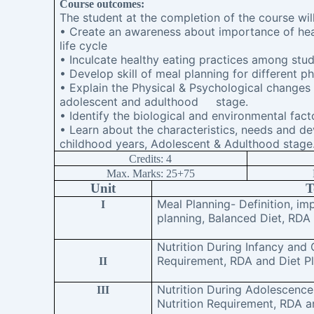
Course outcomes:
The student at the completion of the course will
• Create an awareness about importance of heal
life cycle
• Inculcate healthy eating practices among stu
• Develop skill of meal planning for different p
• Explain the Physical & Psychological changes
adolescent and adulthood stage.
• Identify the biological and environmental facto
• Learn about the characteristics, needs and d
childhood years, Adolescent & Adulthood stage
Credits: 4
Max. Marks: 25+75
Unit
T
Meal Planning- Definition, im
I
planning, Balanced Diet, RDA
Nutrition During Infancy and 
Requirement, RDA and Diet P
II
Nutrition During Adolescence
III
Nutrition Requirement, RDA a