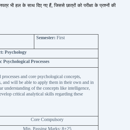
पत्र भी हल के साथ दिए गए हैं, जिससे छात्रों को परीक्षा के प्रश्नों की
Semester:
First
t: Psychology
c Psychological Processes
l processes and core psychological concepts,
s, and will be able to apply them in their own and in
lear understanding of the concepts like intelligence,
velop critical analytical skills regarding these
Core Compulsory
Min. Passing Marks: 8+25