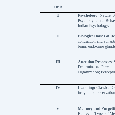
Unit
I
Psychology:
Nature, S
Psychodynamic, Behavi
Indian Psychology.
II
Biological bases of B
conduction and synaptic
brain; endocrine glands
III
Attention Processes
: 
Determinants; Perceptu
Organization; Perceptua
IV
Learning:
Classical C
insight and observation
V
Memory and Forgett
Retrieval; Types of 