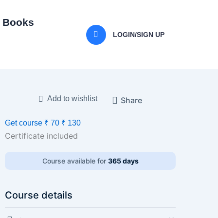
I Books
LOGIN/SIGN UP
Add to wishlist
Share
Get course
₹ 70
₹ 130
Certificate included
Course available for
365 days
Course details