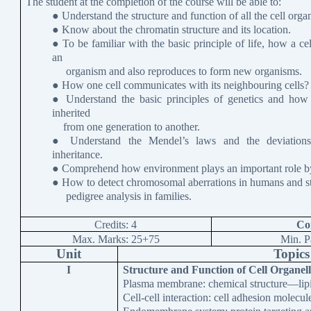
The student at the completion of the course will be able to:
● Understand the structure and function of all the cell organ
● Know about the chromatin structure and its location.
● To be familiar with the basic principle of life, how a ce
an
organism and also reproduces to form new organisms.
● How one cell communicates with its neighbouring cells?
● Understand the basic principles of genetics and how g
inherited
from one generation to another.
● Understand the Mendel’s laws and the deviations 
inheritance.
● Comprehend how environment plays an important role by i
● How to detect chromosomal aberrations in humans and stu
pedigree analysis in families.
Credits: 4
Co
Max. Marks: 25+75
Min. P
Unit
Topics
I
Structure and Function of Cell Organell
Plasma membrane: chemical structure—lipi
Cell-cell interaction: cell adhesion molecule