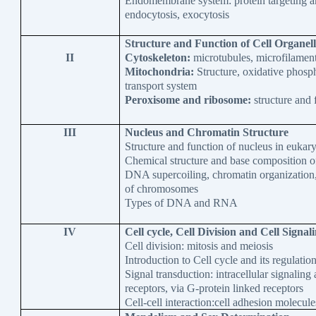
Endomembrane system: protein targeting an
endocytosis, exocytosis
Structure and Function of Cell Organell
II
Cytoskeleton:
microtubules, microfilament
Mitochondria:
Structure, oxidative phosph
transport system
Peroxisome and ribosome:
structure and 
III
Nucleus and Chromatin Structure
Structure and function of nucleus in eukar
Chemical structure and base compositio
DNA supercoiling, chromatin organization,
of chromosomes
Types of DNA and RNA
IV
Cell cycle, Cell Division and Cell Signal
Cell division: mitosis and meiosis
Introduction to Cell cycle and its regulatio
Signal transduction: intracellular signaling 
receptors, via G-protein linked receptors
Cell-cell interaction:cell adhesion molecules