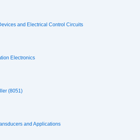
evices and Electrical Control Circuits
ion Electronics
ler (8051)
ransducers and Applications