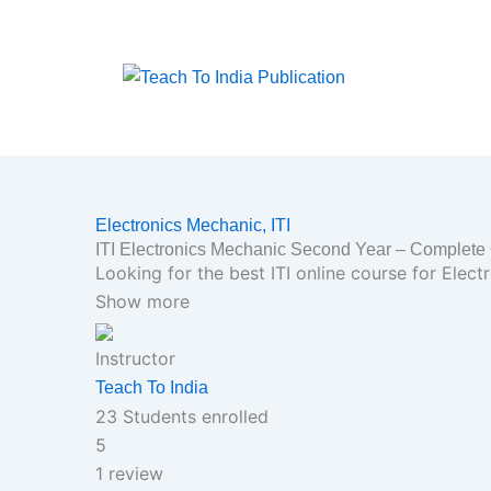
Skip
to
content
Electronics Mechanic,
ITI
ITI Electronics Mechanic Second Year – Complet
Looking for the best ITI online course for Ele
Show more
Instructor
Teach To India
23
Students
enrolled
5
1 review