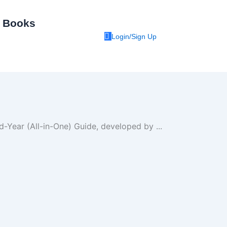
I Books
Login/Sign Up
nd-Year (All-in-One) Guide, developed by
...