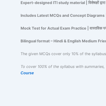
Expert-designed ITI study material | विशेषज्ञों द्वारा
Includes Latest MCQs and Concept Diagrams | नवी
Mock Test for Actual Exam Practice | वास्तविक परीक्ष
Bilingual format – Hindi & English Medium Friendly | द्व
The given MCQs cover only 10% of the syllabus | दिए
To cover 100% of the syllabus with summaries, upg
Course