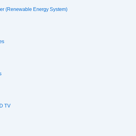
wer (Renewable Energy System)
es
s
ED TV