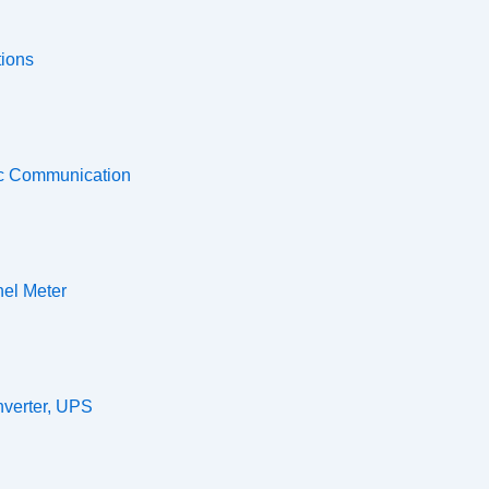
tions
ic Communication
nel Meter
nverter, UPS