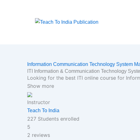
Skip
to
content
Information Communication Technology System M
ITI Information & Communication Technology Sys
Looking for the best ITI online course for In
Show more
Instructor
Teach To India
227
Students
enrolled
5
2 reviews