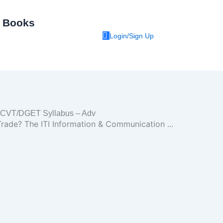
I Books
Login/Sign Up
 NCVT/DGET Syllabus – Adv
Trade? The ITI Information & Communication
...