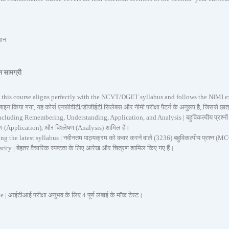
ञान
न सामग्री
, this course aligns perfectly with the NCVT/DGET syllabus and follows the NIMI e
़ाइन किया गया, यह कोर्स एनसीवीटी/डीजीईटी सिलेबस और नीमी परीक्षा पैटर्न के अनुरूप है, जिससे छा
ding Remembering, Understanding, Application, and Analysis | बहुविकल्पीय प्रश्नों को विभि
(Application), और विश्लेषण (Analysis) शामिल हैं।
he latest syllabus | नवीनतम पाठ्यक्रम को कवर करने वाले (3236) बहुविकल्पीय प्रश्न (MCQ
ty | बेहतर वैचारिक स्पष्टता के लिए आरेख और चित्रण शामिल किए गए हैं।
आईटीआई परीक्षा अनुभव के लिए 4 पूर्ण लंबाई के मॉक टेस्ट।