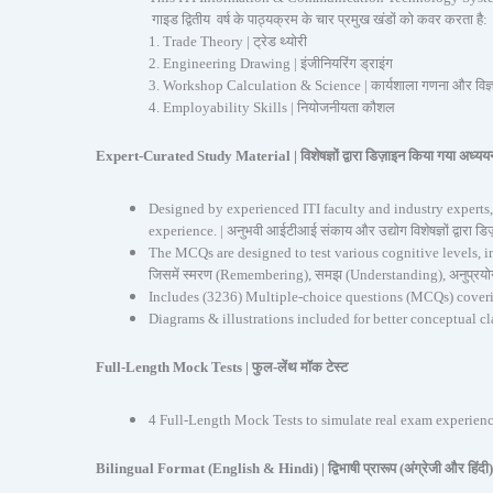
गाइड द्वितीय वर्ष के पाठ्यक्रम के चार प्रमुख खंडों को कवर करता है:
1. Trade Theory |
ट्रेड थ्योरी
2. Engineering Drawing | इंजीनियरिंग ड्राइंग
3. Workshop Calculation & Science | कार्यशाला गणना और विज्
4. Employability Skills | नियोजनीयता कौशल
Expert-Curated Study Material | विशेषज्ञों द्वारा डिज़ाइन किया गया अध्यय
Designed by experienced ITI faculty and industry experts
experience. | अनुभवी आईटीआई संकाय और उद्योग विशेषज्ञों द्वारा डिज
The MCQs are designed to test various cognitive levels, inclu
जिसमें स्मरण (Remembering), समझ (Understanding), अनुप्रयोग 
Includes (3236) Multiple-choice questions (MCQs) covering t
Diagrams & illustrations included for better conceptual clari
Full-Length Mock Tests | फुल-लेंथ मॉक टेस्ट
4 Full-Length Mock Tests to simulate real exam experience | 
Bilingual Format (English & Hindi) | द्विभाषी प्रारूप (अंग्रेजी और हिंदी)