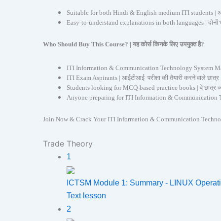
Suitable for both Hindi & English medium ITI students | अंग्रे
Easy-to-understand explanations in both languages | दोनों भा
Who Should Buy This Course? | यह कोर्स किनके लिए उपयुक्त है?
ITI Information & Communication Technology System Maintenanc
ITI Exam Aspirants | आईटीआई परीक्षा की तैयारी करने वाले छात्र
Students looking for MCQ-based practice books | वे छात्र जो एम
Anyone preparing for ITI Information & Communication Techno
Join Now & Crack Your ITI Information & Communication Technology Syst
Trade Theory
1
ICTSM Module 1: Summary - LINUX Operat
Text lesson
2