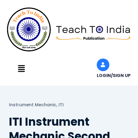
Skip
to
content
Menu
LOGIN/SIGN UP
Instrument Mechanic,
ITI
ITI Instrument
Mechanic Second