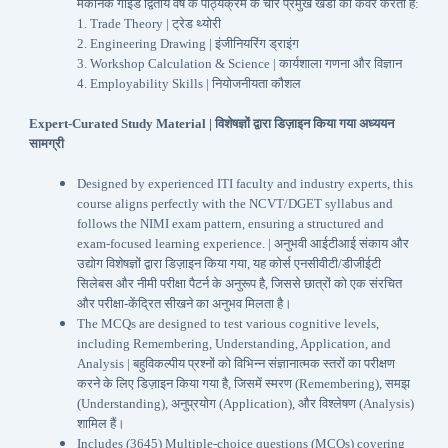
मैकेनिक गाइड द्वितीय वर्ष के पाठ्यक्रम के चार प्रमुख खंडों को कवर करता है:
1. Trade Theory |
ट्रेड थ्योरी
2. Engineering Drawing | इंजीनियरिंग ड्राइंग
3. Workshop Calculation & Science | कार्यशाला गणना और विज्ञान
4. Employability Skills | नियोजनीयता कौशल
Expert-Curated Study Material | विशेषज्ञों द्वारा डिज़ाइन किया गया अध्ययन
सामग्री
Designed by experienced ITI faculty and industry experts, this
course aligns perfectly with the NCVT/DGET syllabus and
follows the NIMI exam pattern, ensuring a structured and
exam-focused learning experience. | अनुभवी आईटीआई संकाय और
उद्योग विशेषज्ञों द्वारा डिज़ाइन किया गया, यह कोर्स एनसीवीटी/डीजीईटी
सिलेबस और नीमी परीक्षा पैटर्न के अनुरूप है, जिससे छात्रों को एक संरचित
और परीक्षा-केंद्रित सीखने का अनुभव मिलता है।
The MCQs are designed to test various cognitive levels,
including Remembering, Understanding, Application, and
Analysis | बहुविकल्पीय प्रश्नों को विभिन्न संज्ञानात्मक स्तरों का परीक्षण
करने के लिए डिज़ाइन किया गया है, जिसमें स्मरण (Remembering), समझ
(Understanding), अनुप्रयोग (Application), और विश्लेषण (Analysis)
शामिल हैं।
Includes (3645) Multiple-choice questions (MCQs) covering