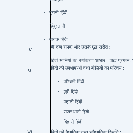
·
पुरानी
हिंदी
·
हिंदुस्तानी
·
मानक
हिंदी
दी
शब्द
संपदा
और
उसके
मूल
स्रोत :
IV
हिंदी
ध्वनियों
का
वर्गीकरण
आधार-
वाह्य
प्रयत्न,
:
हिंदी
की
उपभाषाओं
तथा
बोलियों
का
परिचय
V
·
पश्चिमी
हिंदी
·
पूर्वी
हिंदी
·
पहाड़ी
हिंदी
·
राजस्थानी
हिंदी
·
बिहारी
हिंदी
VI
हिंदी
की
वैधानिक
तथा
संवैधानिक
स्थिति :