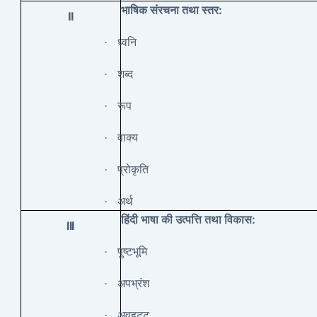
:
भाषिक
संरचना
तथा
स्तर
II
·
ध्वनि
·
शब्द
·
रूप
·
वाक्य
·
प्रोकृति
·
अर्थ
:
हिंदी
भाषा
की
उत्पत्ति
तथा
विकास
III
·
पुष्टभूमि
·
अपभ्रंश
·
अवहट्ट