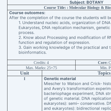
Subject: BOTANY
Course Title: : Molecular Biology & Bio
Course outcomes:
After the completion of the course the students will be
1. Understand nucleic acids, organization of DNA
Eukaryotes, DNA replication mechanism, genetic 
process.
2. Know about Processing and modification of RN
function and regulation of expression.
3. Gain working knowledge of the practical and t
bioinformatics.
Credits: 4
Core:
C
Max. Marks: 25+75
Min. P
Unit
Topics
Genetic material
I
Miescher to Watson and Crick- histor
and Avery‘s transformation experi
bacteriophage experiment, DNA str
of genetic material. DNA replicatio
eukaryotes): semi– conservative. D
and eukaryotes): bidirectional repli