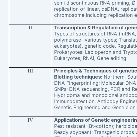
semi discontinuous RNA priming, Ǿ (
replication of linear, dsDNA, replica
chromosome including replication 
Transcription & Regulation of gen
II
Types of structures of RNA (mRNA,
polymerase- various types; Transla
eukaryotes), genetic code. Regulati
Prokaryotes: Lac operon and Trypt
Eukaryotes, RNAi, Gene editing
Principles & Techniques of geneti
III
Blotting techniques:
Northern, Sou
DNA Fingerprinting; Molecular DNA 
SNPs; DNA sequencing, PCR and Re
Hybridoma and monoclonal antibod
Immunodetection. Antibody Enginee
Genetic Engineering and Gene clon
Applications of Genetic engineeri
IV
Pest resistant (Bt-cotton); herbicid
Ready soybean); Transgenic crops w