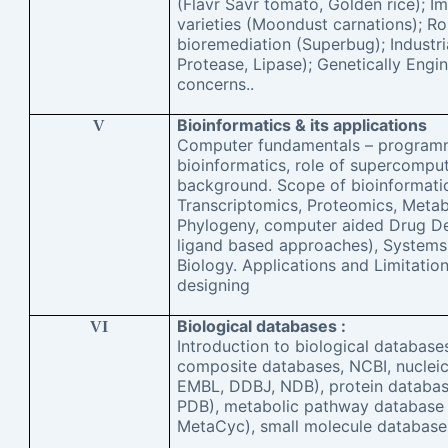
(Flavr Savr tomato, Golden rice); I
varieties (Moondust carnations); Rol
bioremediation (Superbug); Industri
Protease, Lipase); Genetically Engi
concerns..
Bioinformatics & its applications
V
Computer fundamentals – programm
bioinformatics, role of supercompute
background. Scope of bioinformati
Transcriptomics, Proteomics, Meta
Phylogeny, computer aided Drug De
ligand based approaches), Systems
Biology. Applications and Limitation
designing
Biological databases :
VI
Introduction to biological database
composite databases, NCBI, nuclei
EMBL, DDBJ, NDB), protein databas
PDB), metabolic pathway database
MetaCyc), small molecule database