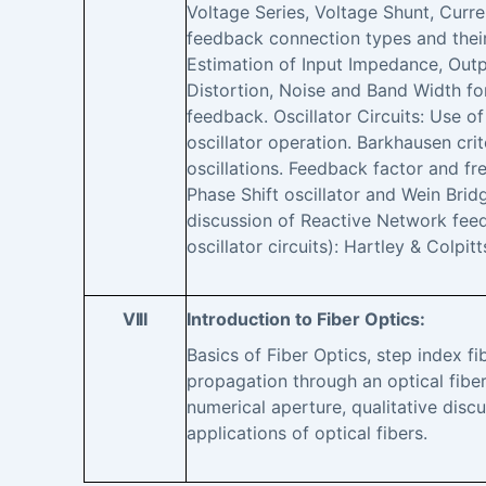
Voltage Series, Voltage Shunt, Curr
feedback connection types and their 
Estimation of Input Impedance, Outp
Distortion, Noise and Band Width fo
feedback. Oscillator Circuits: Use o
oscillator operation. Barkhausen crit
oscillations. Feedback factor and fr
Phase Shift oscillator and Wein Bridg
discussion of Reactive Network feed
oscillator circuits): Hartley & Colpitt
VIII
Introduction to Fiber Optics:
Basics of Fiber Optics, step index fib
propagation through an optical fibe
numerical aperture, qualitative discu
applications of optical fibers.