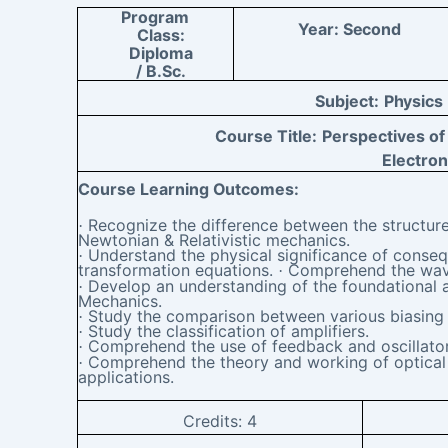
Program
Year:
Second
Class:
Diploma
/
B.Sc.
Subject:
Physics
Course Title:
Perspectives of
Electron
Course Learning
Outcomes:
Recognize the difference between the structure
·
Newtonian & Relativistic mechanics.
Understand the physical significance of conse
·
transformation equations.
Comprehend the wave-
·
Develop an understanding of the foundational
·
Mechanics.
Study the comparison between various biasing 
·
Study the classification of amplifiers.
·
Comprehend the use of feedback and oscillator
·
Comprehend the theory and working of optical f
·
applications.
Credits:
4