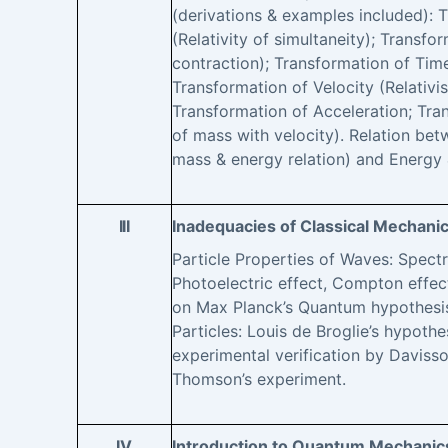
(derivations & examples included): 
(Relativity of simultaneity); Transf
contraction); Transformation of Time
Transformation of Velocity (Relativis
Transformation of Acceleration; Tra
of mass with velocity). Relation bet
mass & energy relation) and Energ
III
Inadequacies of Classical Mechanic
Particle Properties of Waves: Spect
Photoelectric effect, Compton effec
on Max Planck’s Quantum hypothesis
Particles: Louis de Broglie’s hypoth
experimental verification by Davis
Thomson’s experiment.
IV
Introduction to Quantum Mechanic