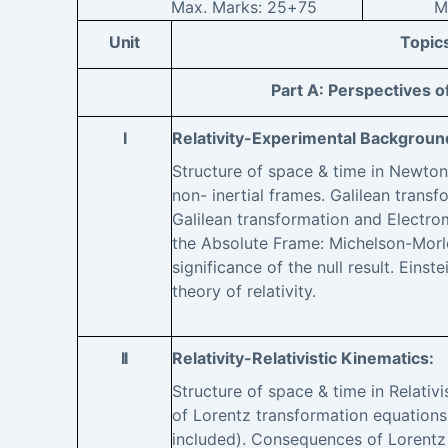
Max. Marks:
25+75
M
Unit
Topic
Part A: Perspectives 
I
Relativity-Experimental Backgroun
Structure of space & time in Newton
non- inertial frames. Galilean transf
Galilean transformation and Electro
the Absolute Frame: Michelson-Mor
significance of the null result. Einste
theory of relativity.
II
Relativity-Relativistic Kinematics:
Structure of space & time in Relativ
of Lorentz transformation equations
included). Consequences of Lorentz