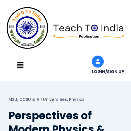
Skip
to
content
Menu
LOGIN/SIGN UP
MSU, CCSU & All Universities,
Physics
Perspectives of
Modern Physics &