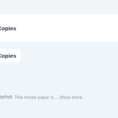
Copies
Copies
द्योगिकी: This model paper is
...
Show more