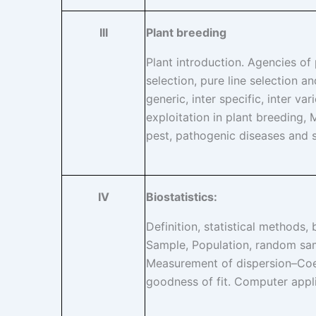
Plant breeding
III
Plant introduction. Agencies of 
selection, pure line selection a
generic, inter specific, inter va
exploitation in plant breeding,
pest, pathogenic diseases and s
Biostatistics:
IV
Definition, statistical methods,
Sample, Population, random sam
Measurement of dispersion–Coeff
goodness of fit. Computer appli