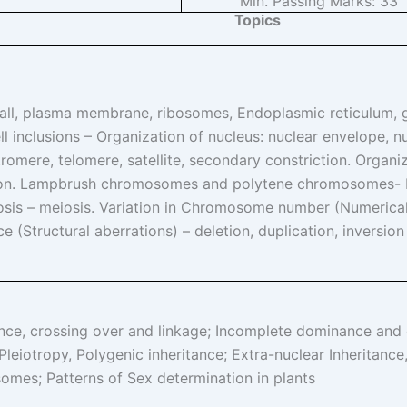
Min. Passing Marks:
33
Topics
wall, plasma membrane, ribosomes, Endoplasmic reticulum, g
l inclusions – Organization of nucleus: nuclear envelope,
romere, telomere, satellite, secondary constriction. Organ
tion. Lampbrush chromosomes and polytene chromosomes- Ka
osis – meiosis. Variation in Chromosome number (Numerical
ce (Structural aberrations) – deletion, duplication, inversion
ce, crossing over and linkage; Incomplete dominance and c
s, Pleiotropy, Polygenic inheritance; Extra-nuclear Inheritan
mes; Patterns of Sex determination in plants