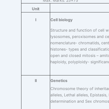
Max. Marks:
25+75
Unit
Cell biology
I
Structure and function of cell 
lysosomes, peroxisomes and cel
nomenclature- chromatids, cent
histones- types and classifica
open and closed mitosis – amit
haploidy, polyploidy- significan
Genetics
II
Chromosome theory of inheritan
alleles, Lethal alleles, Epistasi
determination and Sex chromoso