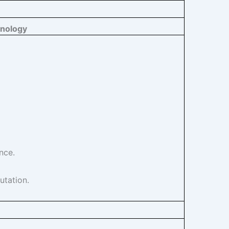
hnology
nce.
utation.