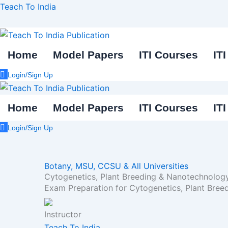
Skip
Teach To India
to
content
Home
Model Papers
ITI Courses
IT
Login/Sign Up
Home
Model Papers
ITI Courses
IT
Login/Sign Up
Botany,
MSU, CCSU & All Universities
Cytogenetics, Plant Breeding & Nanotechnology - कोश
Exam Preparation for Cytogenetics, Plant Breeding
Instructor
Teach To India