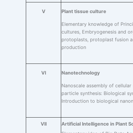
Plant tissue culture
V
Elementary knowledge of Principl
cultures, Embryogenesis and org
protoplasts, protoplast fusion 
production
Nanotechnology
VI
Nanoscale assembly of cellular
particle synthesis: Biological 
Introduction to biological nano
Artificial Intelligence in Plant 
VII