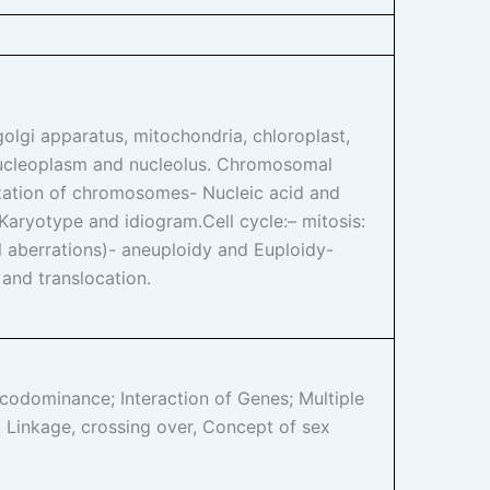
olgi apparatus, mitochondria, chloroplast,
 nucleoplasm and nucleolus. Chromosomal
ization of chromosomes- Nucleic acid and
ryotype and idiogram.Cell cycle:– mitosis:
 aberrations)- aneuploidy and Euploidy-
 and translocation.
odominance; Interaction of Genes; Multiple
ce, Linkage, crossing over, Concept of sex