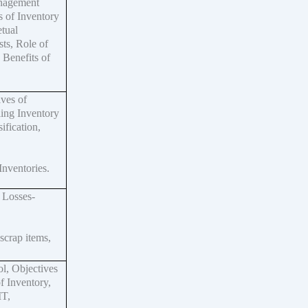
nagement
s of Inventory
tual
ts, Role of
Benefits of
ives of
ling Inventory
ification,
Inventories.
 Losses-
scrap items,
l, Objectives
f Inventory,
IT,