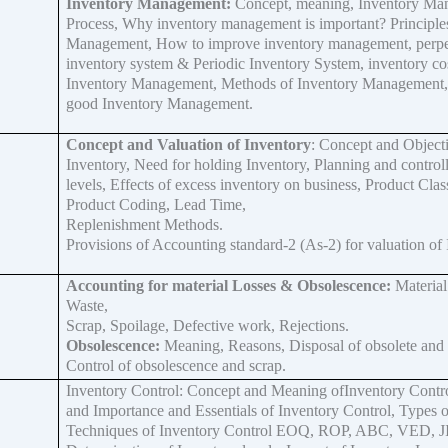
Inventory Management:
Concept, meaning, Inventory Ma
Process, Why inventory management is important? Principle
Management, How to improve inventory management, perpe
inventory system & Periodic Inventory System, inventory cos
Inventory Management, Methods of Inventory Management, 
good Inventory Management.
Concept and Valuation of Inventory
: Concept and Object
Inventory, Need for holding Inventory, Planning and control
levels, Effects of excess inventory on business, Product Class
Product Coding, Lead Time,
Replenishment Methods.
Provisions of Accounting standard-2 (As-2) for valuation of 
Accounting for material Losses & Obsolescence:
Material
Waste,
Scrap, Spoilage, Defective work, Rejections.
Obsolescence:
Meaning, Reasons, Disposal of obsolete and 
Control of obsolescence and scrap.
Inventory Control: Concept and Meaning ofInventory Contro
and Importance and Essentials of Inventory Control, Types o
Techniques of Inventory Control EOQ, ROP, ABC, VED, J