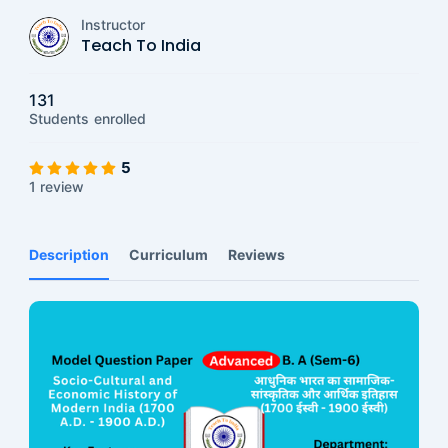
Instructor
Teach To India
131
Students
enrolled
5
1 review
Description
Curriculum
Reviews