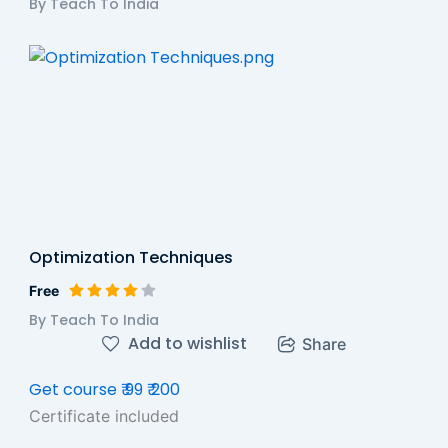
By Teach To India
Optimization Techniques
Free
By Teach To India
Add to wishlist
Share
Get course
₹ 99
₹ 200
Certificate included