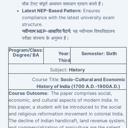
मॉक टेस्ट संपूर्ण अध्ययन समाधान प्रदान करते हैं।
Latest NEP-Based Pattern:
Ensures
compliance with the latest university exam
structure.
नवीनतम NEP-आधारित पैटर्न:
यह नवीनतम विश्वविद्यालय
परीक्षा संरचना के अनुरूप है।
Program/Class:
Year:
Semester:
Sixth
Degree/
BA
Third
Subject:
History
Course Title:
Socio-Cultural and Economic
History of India (1700 A.D.-1900A.D.)
Course Outcome:
The paper comprises social,
economic, and cultural aspects of modern India. In
this paper, a student will be introduced to the social
and religious reformation movement in colonial India.
The decline of Indian handicraft, land revenue system,
and commercialization of agriculture are the salient