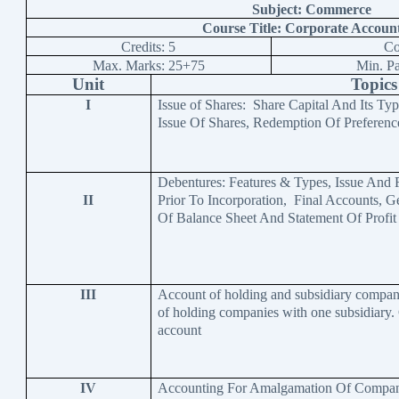
Subject: Commerce
Course Title: Corporate Accoun
Credits: 5
Co
Max. Marks: 25+75
Min. P
Unit
Topics
I
Issue of Shares: Share Capital And Its Typ
Issue Of Shares, Redemption Of Preferenc
Debentures: Features & Types, Issue And 
II
Prior To Incorporation, Final Accounts, Ge
Of Balance Sheet And Statement Of Profit
III
Account of holding and subsidiary compan
of holding companies with one subsidiary.
account
IV
Accounting For Amalgamation Of Compani