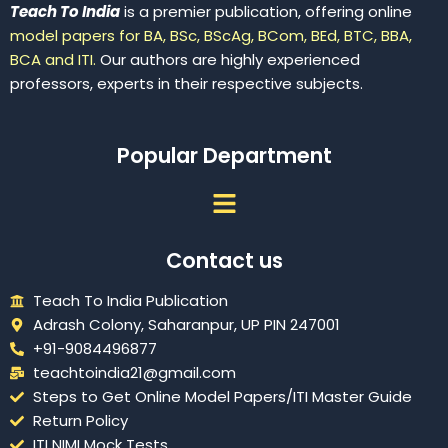
Teach To India
is a premier publication, offering online
model papers for BA, BSc, BScAg, BCom, BEd, BTC, BBA,
BCA and ITI.
Our authors are highly experienced
professors, experts in their respective subjects.
Popular Department
Menu
Contact us
Teach To India Publication
Adrash Colony, Saharanpur, UP PIN 247001
+91-9084496877
teachtoindia21@gmail.com
Steps to Get Online Model Papers/ITI Master Guide
Return Policy
ITI NIMI Mock Tests