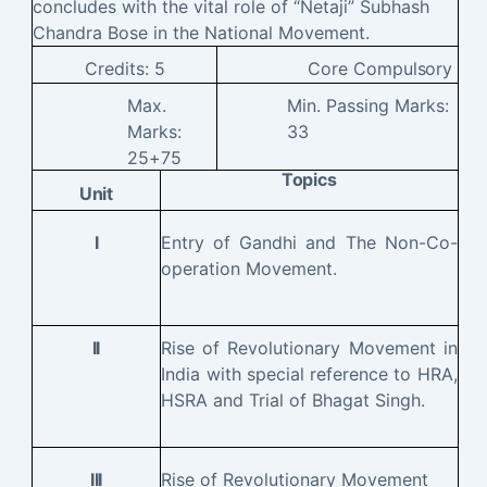
concludes with the vital role of “Netaji” Subhash
Chandra Bose in the National Movement
.
Credits:
5
Core
Compulsory
Max.
Min. Passing Marks:
Marks:
33
25+75
Topics
Unit
Entry of Gandhi and The Non-Co-
I
operation Movement.
Rise of Revolutionary Movement in
II
India with special reference to HRA,
HSRA and Trial of Bhagat Singh.
Rise of Revolutionary Movement
III