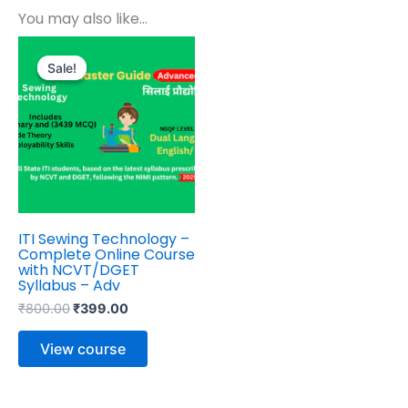
You may also like…
Original
Current
price
price
Sale!
Sale!
was:
is:
₹800.00.
₹399.00.
ITI Sewing Technology –
Complete Online Course
with NCVT/DGET
Syllabus – Adv
₹
800.00
₹
399.00
View course