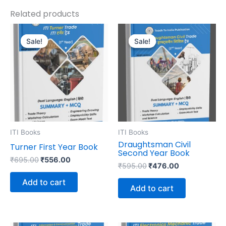
Related products
Original
Current
Original
Current
price
price
price
price
Sale!
Sale!
Sale!
Sale!
was:
is:
was:
is:
₹695.00.
₹556.00.
₹595.00.
₹476.00.
ITI Books
ITI Books
Draughtsman Civil
Turner First Year Book
Second Year Book
₹
695.00
₹
556.00
₹
595.00
₹
476.00
Add to cart
Add to cart