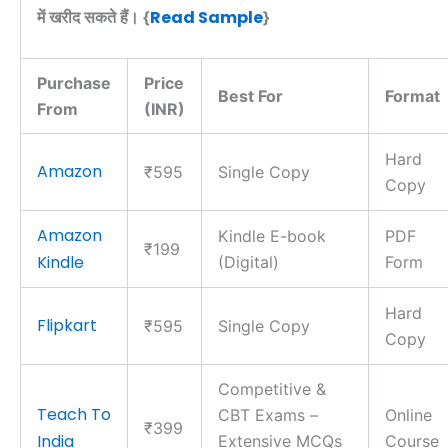
Read Sample
में खरीद सकते हैं। {
}
Purchase
Price
Best For
Format
From
(INR)
Hard
Amazon
₹595
Single Copy
Copy
Amazon
Kindle E-book
PDF
₹199
Kindle
(Digital)
Form
Hard
Flipkart
₹595
Single Copy
Copy
Competitive &
Teach To
CBT Exams –
Online
₹399
India
Extensive MCQs
Course