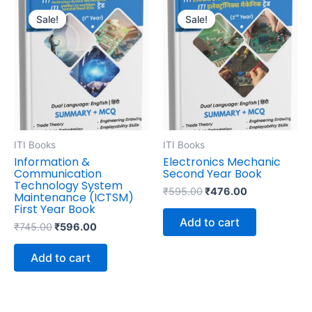
Original
Current
Original
Current
price
price
price
price
Sale!
Sale!
Sale!
Sale!
was:
is:
was:
is:
₹745.00.
₹596.00.
₹595.00.
₹476.00.
ITI Books
ITI Books
Information &
Electronics Mechanic
Communication
Second Year Book
Technology System
₹
595.00
₹
476.00
Maintenance (ICTSM)
First Year Book
Add to cart
₹
745.00
₹
596.00
Add to cart